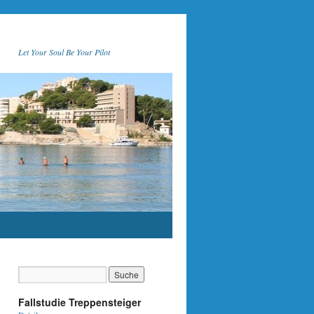
Let Your Soul Be Your Pilot
Fallstudie Treppensteiger