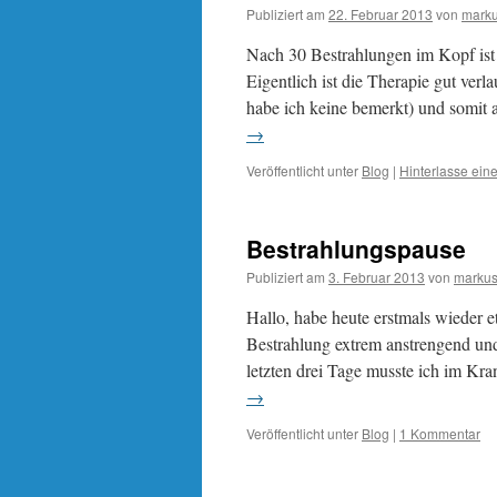
Publiziert am
22. Februar 2013
von
mark
Nach 30 Bestrahlungen im Kopf ist
Eigentlich ist die Therapie gut ve
habe ich keine bemerkt) und somi
→
Veröffentlicht unter
Blog
|
Hinterlasse ei
Bestrahlungspause
Publiziert am
3. Februar 2013
von
marku
Hallo, habe heute erstmals wieder et
Bestrahlung extrem anstrengend un
letzten drei Tage musste ich im K
→
Veröffentlicht unter
Blog
|
1 Kommentar