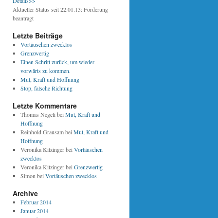
Details>>
Aktueller Status seit 22.01.13: Förderung
beantragt
Letzte Beiträge
Vortäuschen zwecklos
Grenzwertig
Einen Schritt zurück, um wieder
vorwärts zu kommen.
Mut, Kraft und Hoffnung
Stop, falsche Richtung
Letzte Kommentare
Thomas Negeli bei
Mut, Kraft und
Hoffnung
Reinhold Grausam bei
Mut, Kraft und
Hoffnung
Veronika Kitzinger bei
Vortäuschen
zwecklos
Veronika Kitzinger bei
Grenzwertig
Simon bei
Vortäuschen zwecklos
Archive
Februar 2014
Januar 2014