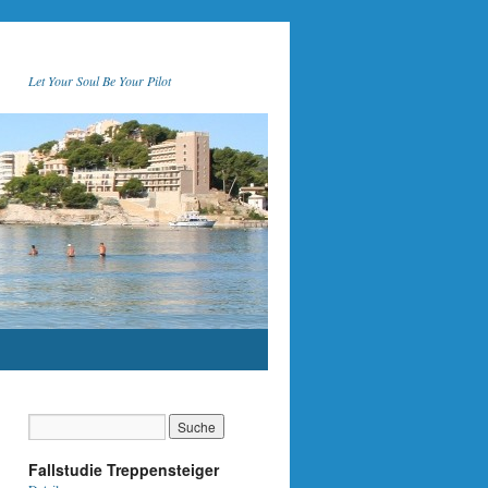
Let Your Soul Be Your Pilot
Fallstudie Treppensteiger