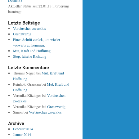
Details>>
Aktueller Status seit 22.01.13: Förderung
beantragt
Letzte Beiträge
Vortäuschen zwecklos
Grenzwertig
Einen Schritt zurück, um wieder
vorwärts zu kommen.
Mut, Kraft und Hoffnung
Stop, falsche Richtung
Letzte Kommentare
Thomas Negeli bei
Mut, Kraft und
Hoffnung
Reinhold Grausam bei
Mut, Kraft und
Hoffnung
Veronika Kitzinger bei
Vortäuschen
zwecklos
Veronika Kitzinger bei
Grenzwertig
Simon bei
Vortäuschen zwecklos
Archive
Februar 2014
Januar 2014